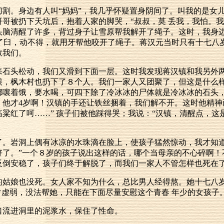
割。身边有人叫“妈妈”，我几乎怀疑置身阴间了。叫我的是女
哥被扔下天坑后，抱着人家的脚哭，“叔叔，莫 丢我，我怕。我
头脑清醒了许多，背过身子让雪原帮我解开了绳子。这时，我身
 了臼，动不得，就用牙帮他咬开了绳子。蒋汉元当时只有十七八
救我们。
来石头松动，我们又滑到下面一层。这时我发现蒋汉镇和我另外
候，枫木村也扔下了８个人。我们一家人又团聚了，但这是什么
都嚷着饿，要水喝，可四下除了冷冰冰的尸体就是冷冰冰的石头，
，他才4岁啊！汉镇的手还让铁丝捆着，我们解不开。这时他精神
粱红了呵……” 孩子们被他踩得哭；我说：“汉镇，清醒点，这
了。岩洞上偶有冰凉的水珠滴在脸上，使孩子猛然惊动，我才知道
好了。”一个８岁的孩子说出这样的话，哪个当母亲的不心碎啊！
反倒安稳了，孩子们终于解脱了，而我们一家人不管怎样也死在了
的姑娘也没死。女人家不知为什么，总比男人经得熬。她十七八
常虚弱，没法帮她，只能在下面尽量安慰这个青春 年少的女孩子
口流进洞里的泥浆水，保住了性命。