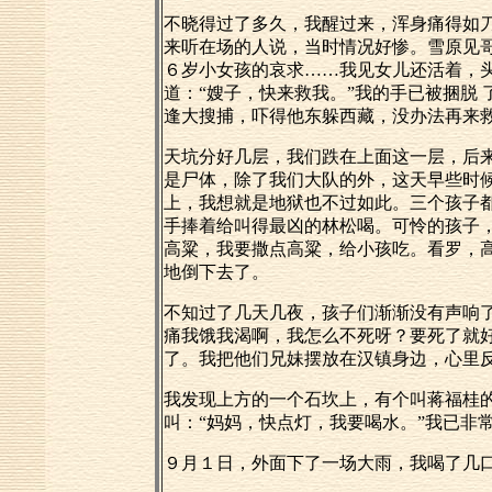
不晓得过了多久，我醒过来，浑身痛得如刀
来听在场的人说，当时情况好惨。雪原见哥
６岁小女孩的哀求……我见女儿还活着，
道：“嫂子，快来救我。”我的手已被捆脱
逢大搜捕，吓得他东躲西藏，没办法再来
天坑分好几层，我们跌在上面这一层，后
是尸体，除了我们大队的外，这天早些时
上，我想就是地狱也不过如此。三个孩子
手捧着给叫得最凶的林松喝。可怜的孩子
高粱，我要撒点高粱，给小孩吃。看罗，高
地倒下去了。
不知过了几天几夜，孩子们渐渐没有声响
痛我饿我渴啊，我怎么不死呀？要死了就
了。我把他们兄妹摆放在汉镇身边，心里
我发现上方的一个石坎上，有个叫蒋福桂
叫：“妈妈，快点灯，我要喝水。”我已非
９月１日，外面下了一场大雨，我喝了几