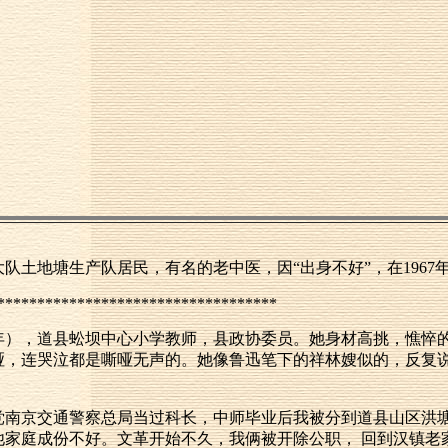
土地塘生产队居民，有名的老中医，因“出身不好”，在1967年
***********************************
年），道县蚣坝中心小学教师，县政协委员。她身材高挑，憔悴
哑，连哭泣都是嘶哑无声的。她像鲁迅笔下的祥林嫂似的，反复
党南京交通警察总局当过科长，中师毕业后我被分到道县山区洪
他家庭成份不好。文革开始不久，我俩被开除公职， 回到汉镇老