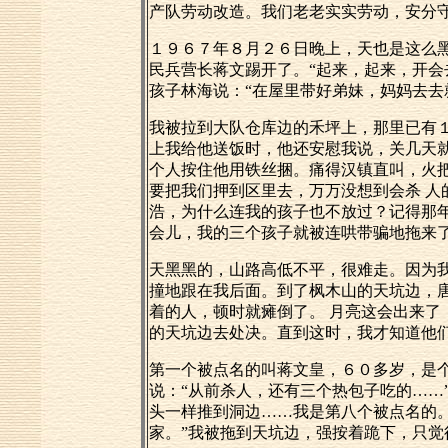
产队劳动改造。我们老老实实劳动，安分
１９６７年８月２６日晚上，天也是这么
民兵营长蒋文踢开了。“起来，起来，开会
孩子林海说：“在屋里带好弟妹，妈妈去去
我被拉到大队仓库边的禾坪上，那里已有
上我给他送饭时，他还安慰我说，关几天就
个人按住他用铁丝捆。痛得汉镇直叫，火把
要把我们押到区里去，万万没想到会杀 人
浩，为什么连我的孩子也不放过？记得那
会儿，我的三个孩子就被连哄带骗地拖来
天黑黑的，山路高低不平，很难走。因为
撞地跟在我后面。到了枫木山的天坑边，唐
着的人，顿时就瘫倒了。 月亮这会出来
的天坑边去处决。直到这时，我才知道他
第一个被点名的叫蒋文皇，６０多岁，是个
说：“从前杀人，还有三个热包子吃的……
头一样推到洞边……我是第八个被点名的。
家。”我被拖到天坑边，强按着跪下，只