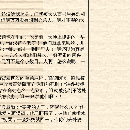
，还没等我起身，门就被大队支书唐兴浩和
，但我万万没有想到会杀人。我对吓哭的大
汉镇也在里面。他是前一天晚上抓走的，早
，“蒋汉镇不老实！”他们就拿来铁丝，几
：“都走都走，到区里去！”我还以为真是
，去几个人把他们带来。”好歹毒的唐兴
０元可不是个小数目。人啊，怎么说呢！一
海背着四岁的弟弟林松，呜呜咽咽、跌跌撞
中农最高法院宣布你们的死刑！”许多被捆
站在高处点名，点到谁，谁就被拖到不远处
怎么办，谁来护 养他们啊？！
兵骂道：“要死的人了，还喝什么水？”他
我爱人蒋汉镇，他已吓懵了，被他们像推木
：“别哭，一会妈妈就回来，带你们去外婆