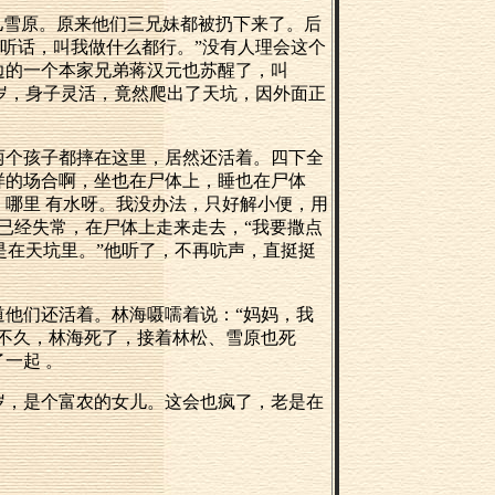
儿雪原。原来他们三兄妹都被扔下来了。后
听话，叫我做什么都行。”没有人理会这个
边的一个本家兄弟蒋汉元也苏醒了，叫
岁，身子灵活，竟然爬出了天坑，因外面正
两个孩子都摔在这里，居然还活着。四下全
样的场合啊，坐也在尸体上，睡也在尸体
哪里 有水呀。我没办法，只好解小便，用
已经失常，在尸体上走来走去，“我要撒点
是在天坑里。”他听了，不再吭声，直挺挺
他们还活着。林海嗫嚅着说：“妈妈，我
不久，林海死了，接着林松、雪原也死
一起 。
岁，是个富农的女儿。这会也疯了，老是在
。