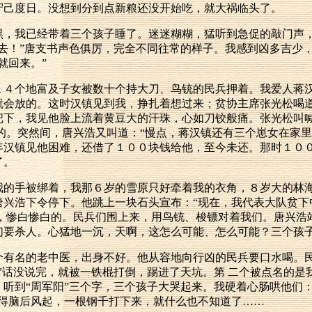
守己度日。没想到分到点新粮还没开始吃，就大祸临头了。
黑，我已经带着三个孩子睡了。迷迷糊糊，猛听到急促的敲门声
去！”唐支书声色俱厉，完全不同往常的样子。我感到凶多吉少
就回来。”
１４个地富及子女被数十个持大刀、鸟铳的民兵押着。我爱人蒋
会放的。这时汉镇见到我，挣扎着想过来；贫协主席张光松喝道
下，我见他脸上流着黄豆大的汗珠，心如刀铰般痛。张光松叫喊
的。突然间，唐兴浩又叫道：“慢点，蒋汉镇还有三个崽女在家里
年汉镇见他困难，还借了１００块钱给他，至今未还。那时１０
了。
我的手被绑着，我那６岁的雪原只好牵着我的衣角，８岁大的林
兴浩下令停下。他跳上一块石头宣布：“现在，我代表大队贫下
了，惨白惨白的。民兵们围上来，用鸟铳、梭镖对着我们。唐兴浩
们要杀人。心猛地一沉，天啊，这怎么可能、怎么可能？三个孩子
有名的老中医，出身不好。他从容地向行凶的民兵要口水喝。民
”话没说完，就被一铁棍打倒，踢进了天坑。第 二个被点名的是
听到“周军阳”三个字，三个孩子大哭起来。我硬着心肠哄他们
觉得脑后风起，一根钢千打下来，就什么也不知道了……